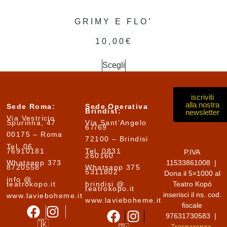
GRIMY E FLO’
10,00
€
Scegli
iscriviti
alla nostra
Sede Roma:
Sede Operativa
Brindisi:
newsletter
Via Vestricio
Spurinna, 47
Via Sant’Angelo
67/69
00175 – Roma
72100 – Brindisi
Tel. 06
76910181
Tel. 0831
P.IVA
260160
11533861008 |
Whatsapp 373
8720558
Whatsapp 375
5311802
Dona il 5×1000 al
info @
teatrokopo.it
brindisi @
Teatro Kopó
teatrokopo.it
inserisci il ns. cod.
www.lavieboheme.it
www.lavieboheme.it
fiscale
97631730583 |
Trasparenza