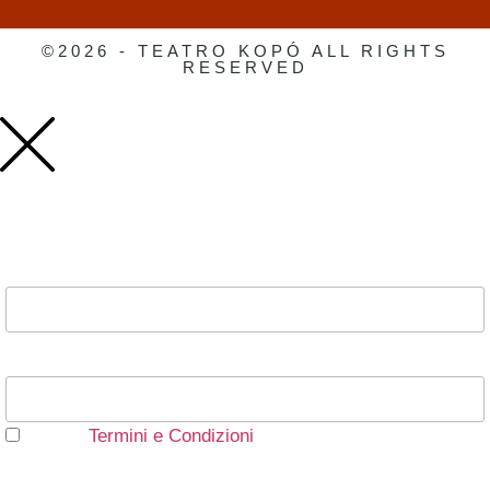
©2026 - TEATRO KOPÓ ALL RIGHTS
RESERVED
Indirizzo Email*
Nome*
Accetto
Termini e Condizioni
Scegli su cosa vuoi essere aggiornato*