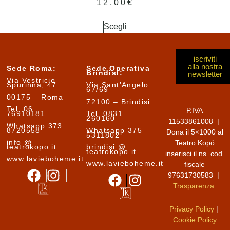
12,00
€
Scegli
iscriviti
alla nostra
Sede Roma:
Sede Operativa
Brindisi:
newsletter
Via Vestricio
Spurinna, 47
Via Sant’Angelo
67/69
00175 – Roma
72100 – Brindisi
Tel. 06
P.IVA
76910181
Tel. 0831
260160
11533861008 |
Whatsapp 373
8720558
Whatsapp 375
Dona il 5×1000 al
5311802
info @
Teatro Kopó
teatrokopo.it
brindisi @
teatrokopo.it
inserisci il ns. cod.
www.lavieboheme.it
www.lavieboheme.it
fiscale
97631730583 |
Trasparenza
Privacy Policy
|
Cookie Policy